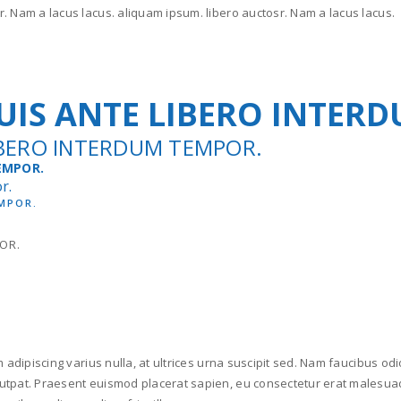
r. Nam a lacus lacus. aliquam ipsum. libero auctosr. Nam a lacus lacus.
UIS ANTE LIBERO INTER
IBERO INTERDUM TEMPOR.
EMPOR.
r.
MPOR.
OR.
am adipiscing varius nulla, at ultrices urna suscipit sed. Nam faucibus o
utpat. Praesent euismod placerat sapien, eu consectetur erat malesuada