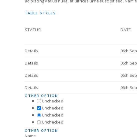
adipiscing varius nulla, at ultrices urna suscipit sed. Nam 
TABLE STYLES
STATUS
DATE
Details
06th Sep
Details
06th Sep
Details
06th Sep
Details
06th Sep
OTHER OPTION
Unchecked
Unchecked
Unchecked
Unchecked
OTHER OPTION
Name