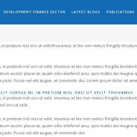
DEVELOPMENT FINANCE SECTOR
LATEST BLOGS
PUBLICATIONS
 in pretium nisl orci ut velit thvivamus et leo non metus fringilla tincid
 in pretium nisl orci ut velit. Vivamus et leo non metus fringilla tincidu
rutrum auctor placerat, quam odio eleifend arcu, quis mattis dui magna
e a justo. Fusce vel elit augue, et commodo dui. Lorem ipsum dolor sit ame
ELIT CURSUS MI, IN PRETIUM NISL ORCI UT VELIT THVIVAMUS.
 in pretium nisl orci ut velit. Vivamus et leo non metus fringilla tincidu
l orci ut velit.
 in pretium nisl orci ut velit. Vivamus et leo non metus fringilla tincidu
rutrum auctor placerat, quam odio eleifend arcu, quis mattis dui magna
e a justo. Fusce vel elit augue, et commodo dui.