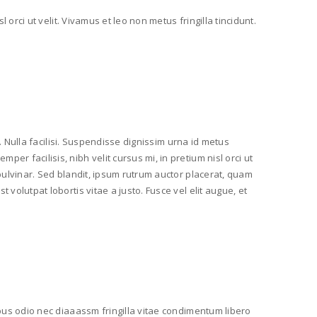
 orci ut velit. Vivamus et leo non metus fringilla tincidunt.
nt. Nulla facilisi. Suspendisse dignissim urna id metus
er facilisis, nibh velit cursus mi, in pretium nisl orci ut
 pulvinar. Sed blandit, ipsum rutrum auctor placerat, quam
 volutpat lobortis vitae a justo. Fusce vel elit augue, et
cibus odio nec diaaassm fringilla vitae condimentum libero