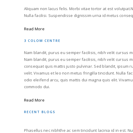
Aliquam non lacus felis. Morbi vitae tortor at est volutpat.N
Nulla facilisi. Suspendisse dignissim urna id metus consequ
Read More
3 COLOM CENTRE
Nam blandit, purus eu semper facilisis, nibh velit cursus mi,
Nam blandit, purus eu semper facilisis, nibh velit cursus mi,
consequat quis mattis justo pulvinar. Sed blandit, ipsum ru
velit. Vivamus et leo non metus fringilla tincidunt. Nulla 
odio eleifend arcu, quis mattis dui magna quis elit. Vivamus
commodo dui.
Read More
RECENT BLOGS
Phasellus nec nibhthe ac sem tincidunt lacinia id in est. N