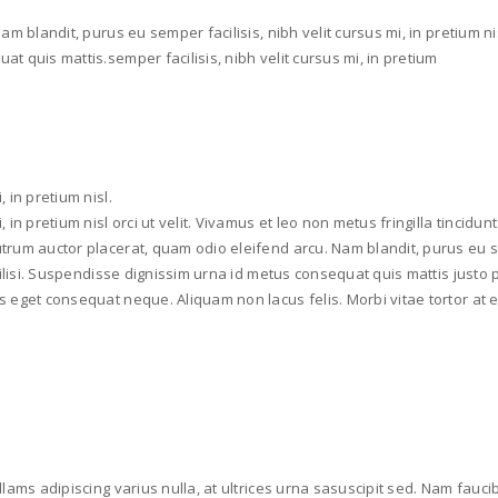
am blandit, purus eu semper facilisis, nibh velit cursus mi, in pretium nisl
at quis mattis.semper facilisis, nibh velit cursus mi, in pretium
 in pretium nisl.
 in pretium nisl orci ut velit. Vivamus et leo non metus fringilla tincidu
trum auctor placerat, quam odio eleifend arcu. Nam blandit, purus eu semp
facilisi. Suspendisse dignissim urna id metus consequat quis mattis justo
 eget consequat neque. Aliquam non lacus felis. Morbi vitae tortor at est
ullams adipiscing varius nulla, at ultrices urna sasuscipit sed. Nam fau